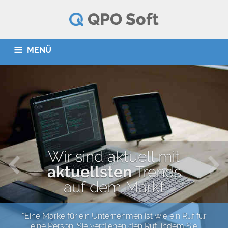
QPO Soft
MENÜ
HOME
SERVICES
PARTNER
KONTAKT
English
Srpski
Wir sind aktuell mit
aktuellsten
Trends
auf dem Markt
“Eine Marke für ein Unternehmen ist wie ein Ruf für
eine Person. Sie verdienen den Ruf, indem Sie